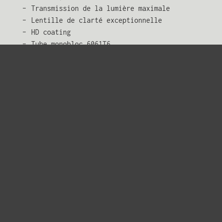
Transmission de la lumière maximale
Lentille de clarté exceptionnelle
HD coating
Tube monobloc 6061T6
Étanche. Antibuée. Antichocs.
Réglage du réticule 1/4MOA
Garantie à vie
SKU : DPE-14805
TROUVEZ UN DÉTAILLANT